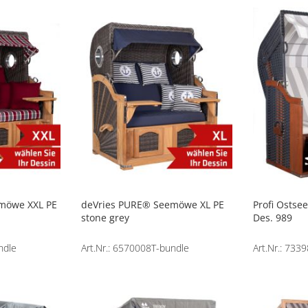
möwe XXL PE
deVries PURE® Seemöwe XL PE
Profi Ostse
stone grey
Des. 989
ndle
Art.Nr.: 6570008T-bundle
Art.Nr.: 733