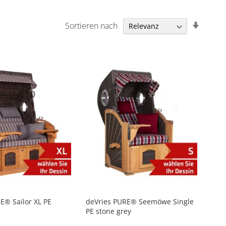
In
Sortieren nach
aufstei
Reihen
E® Sailor XL PE
deVries PURE® Seemöwe Single
PE stone grey