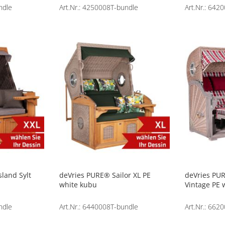
ndle
Art.Nr.: 4250008T-bundle
Art.Nr.: 642
land Sylt
deVries PURE® Sailor XL PE
deVries PU
white kubu
Vintage PE 
ndle
Art.Nr.: 6440008T-bundle
Art.Nr.: 66