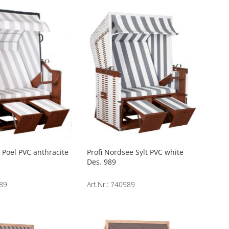
e Poel PVC anthracite
Profi Nordsee Sylt PVC white
Des. 989
989
Art.Nr.: 740989