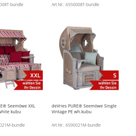
0008T-bundle
Art.Nr.: 6550008T-bundle
RE® Seemöwe XXL
deVries PURE® Seemöwe Single
white kubu
Vintage PE wh.kubu
20021M-bundle
Art.Nr.: 6590021M-bundle