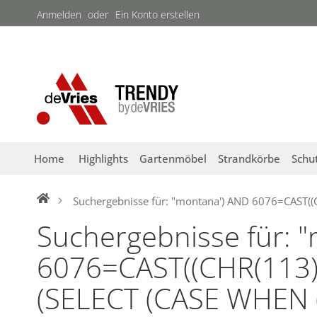
Direkt
Anmelden
Ein Konto erstellen
zum
Inhalt
Home
Highlights
Gartenmöbel
Strandkörbe
Schu
Suchergebnisse für: "montana') AND 6076=CAST(
Suchergebnisse für: 
6076=CAST((CHR(113
(SELECT (CASE WHEN (