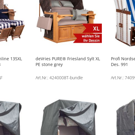
line 135XL
deVries PURE® Friesland Sylt XL
Profi Nords
3
PE stone grey
Des. 991
AF
Art.Nr.: 4240008T-bundle
Art.Nr.: 740