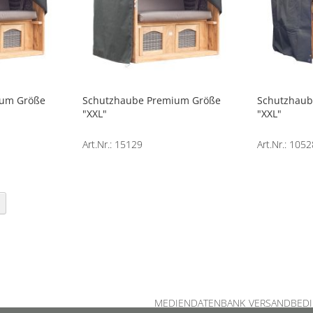
ium Größe
Schutzhaube Premium Größe
Schutzhaub
"XXL"
"XXL"
Art.Nr.: 15129
Art.Nr.: 1052
te
Seite
Weiter
MEDIENDATENBANK
VERSANDBED