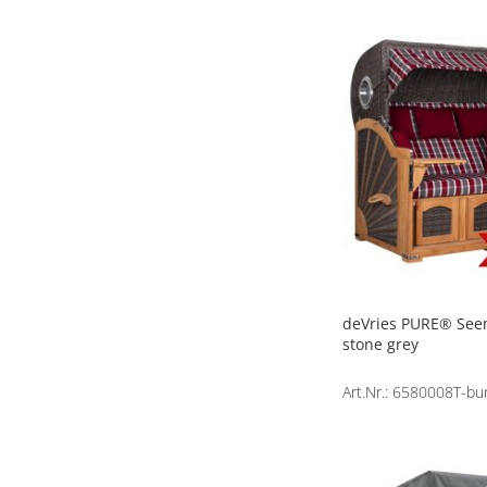
deVries PURE® See
stone grey
Art.Nr.: 6580008T-bu