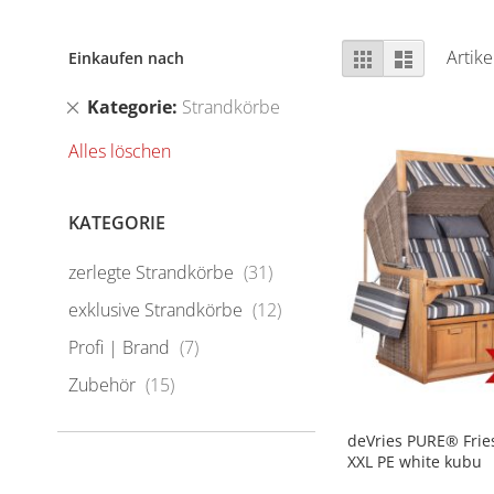
Ansicht
Raster
Liste
Artik
Einkaufen nach
als
Dies
Kategorie
Strandkörbe
entfernen
Alles löschen
KATEGORIE
Artikel
zerlegte Strandkörbe
31
Artikel
exklusive Strandkörbe
12
Artikel
Profi | Brand
7
Artikel
Zubehör
15
deVries PURE® Fries
XXL PE white kubu