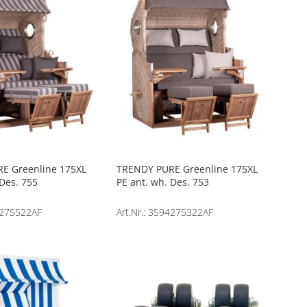
E Greenline 175XL
TRENDY PURE Greenline 175XL
 Des. 755
PE ant. wh. Des. 753
94275522AF
Art.Nr.: 3594275322AF