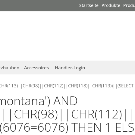
Startseite
Produkte
Produ
tzhauben
Accessoires
Händler-Login
(CHR(113)||CHR(98)||CHR(112)||CHR(118)||CHR(113))||(SELECT 
"montana') AND
)||CHR(98)||CHR(112)||
6076=6076) THEN 1 ELSE 