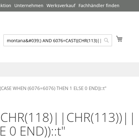
ktion
Unternehmen
Werksverkauf
Fachhändler finden
Mein W
Suche
Suche
(CASE WHEN (6076=6076) THEN 1 ELSE 0 END))::t"
CHR(118)||CHR(113))||
0 END))::t"