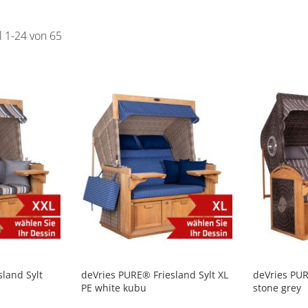
el
1
-
24
von
65
land Sylt
deVries PURE® Friesland Sylt XL
deVries PUR
PE white kubu
stone grey