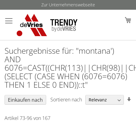
Direkt
Zur Unternehmenswebseite
zum
Such
M
Inhalt
Suchergebnisse für: "montana')
AND
6076=CAST((CHR(113)||CHR(98)||C
(SELECT (CASE WHEN (6076=6076)
THEN 1 ELSE 0 END))::t"
In
Sortieren nach
Einkaufen nach
au
Re
Artikel
73
-
96
von
167