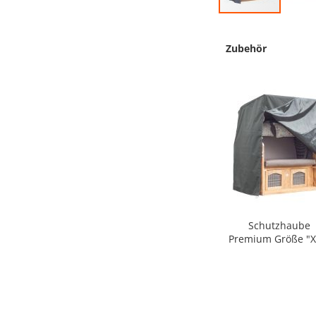
Zum
Anfang
Zubehör
der
Bildergalerie
springen
Schutzhaube
Premium Größe "X