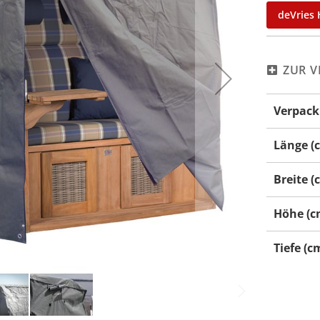
deVries 
ZUR V
Mehr
Verpack
Informati
Länge (
Breite (
Höhe (c
Tiefe (c