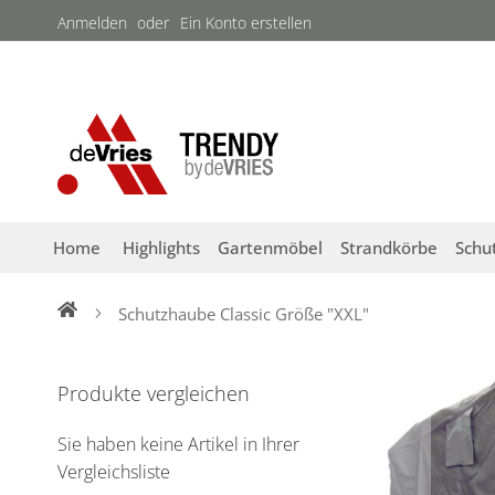
Direkt
Anmelden
Ein Konto erstellen
zum
Inhalt
Home
Highlights
Gartenmöbel
Strandkörbe
Schu
Schutzhaube Classic Größe "XXL"
Zum
Ende
Produkte vergleichen
der
Bildergalerie
Sie haben keine Artikel in Ihrer
springen
Vergleichsliste