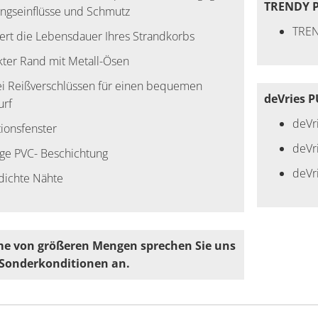
TRENDY 
ungseinflüsse und Schmutz
TREN
gert die Lebensdauer Ihres Strandkorbs
kter Rand mit Metall-Ösen
ei Reißverschlüssen für einen bequemen
deVries 
urf
deVr
tionsfenster
deVr
ige PVC- Beschichtung
deVr
dichte Nähte
e von größeren Mengen sprechen Sie uns
 Sonderkonditionen an.