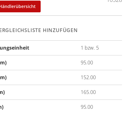
Händlerübersicht
ERGLEICHSLISTE HINZUFÜGEN
ungseinheit
1 bzw. 5
onen
cm)
95.00
cm)
152.00
m)
165.00
m)
95.00