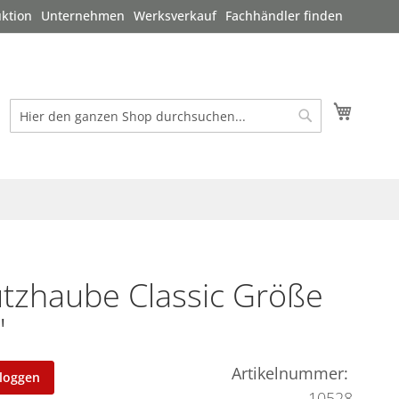
ktion
Unternehmen
Werksverkauf
Fachhändler finden
Mein W
Suche
Suche
tzhaube Classic Größe
"
Artikelnummer
nloggen
10528