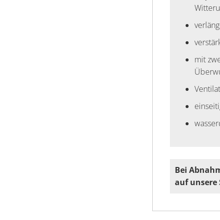
Witter
verlän
verstär
mit zw
Überw
Ventila
einseit
wasser
Bei Abnahm
auf unsere