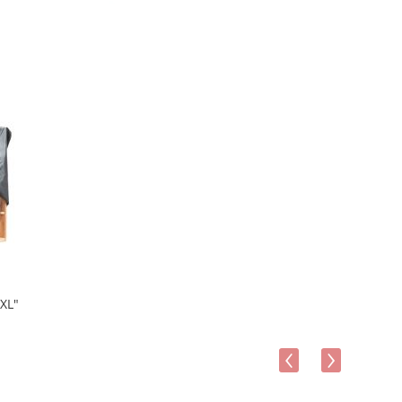
XL"
‹
›