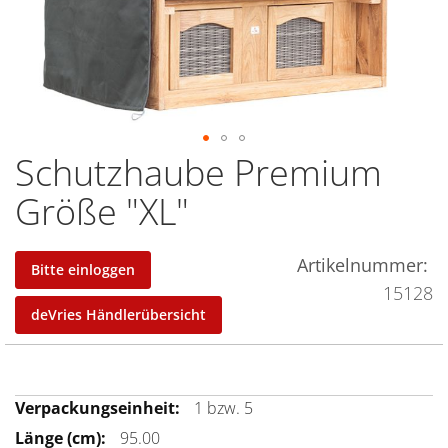
Schutzhaube Premium
Zum
Anfang
Größe "XL"
der
Bildergalerie
springen
Artikelnummer
Bitte einloggen
15128
deVries Händlerübersicht
Mehr
1 bzw. 5
Informationen
95.00