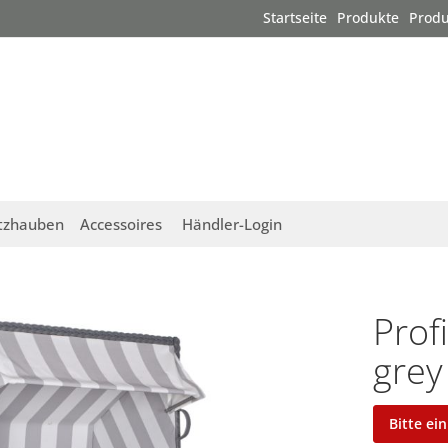
Startseite
Produkte
Produ
tzhauben
Accessoires
Händler-Login
Prof
grey
Bitte ei