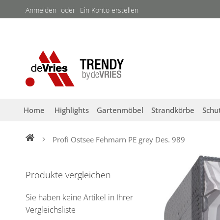
Direkt
Anmelden
Ein Konto erstellen
zum
Inhalt
Home
Highlights
Gartenmöbel
Strandkörbe
Schu
Profi Ostsee Fehmarn PE grey Des. 989
Zum
Ende
Produkte vergleichen
der
Bildergalerie
Sie haben keine Artikel in Ihrer
springen
Vergleichsliste