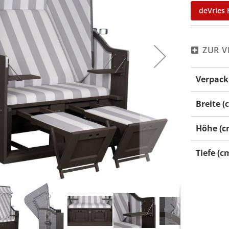
deVries 
ZUR V
Mehr
Verpack
Informati
Breite (
Höhe (c
Tiefe (c