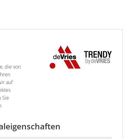
e, die von
Ihren
ir auf
ektes
n Sie
n.
aleigenschaften