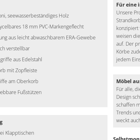
Für eine 
Unsere Pro
ni, seewasserbeständiges Holz
Strandkorb
ecycelbares 18 mm PVC-Markengeflecht
konzipier
weisen die
rung aus leicht abwaschbarem ERA-Gewebe
auf. Der p
h verstellbar
Körbe zude
lgriffe aus Edelstahl
jedem Eins
rb mit Zopfleiste
riffe am Oberkorb
Möbel au
Für alle, 
iebbare Fußstützen
Design sch
schaffen m
Trends und
weckt auch
g
wei Klapptischen
Selbstmont