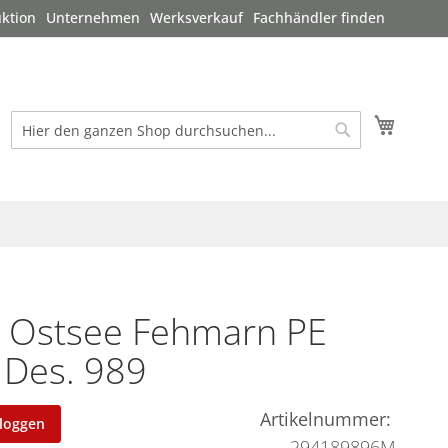
ktion
Unternehmen
Werksverkauf
Fachhändler finden
Mein W
Suche
Suche
i Ostsee Fehmarn PE
 Des. 989
Artikelnummer
nloggen
294189896M