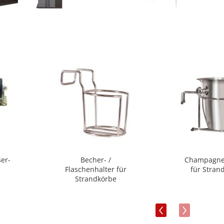
4er-
Becher- /
Champagne
Flaschenhalter für
für Stran
Strandkörbe
‹
›