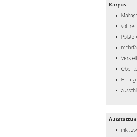
Korpus
Mahago
voll r
Polste
mehrfac
Verstel
Oberko
Halteg
aussch
Ausstattun
inkl. z