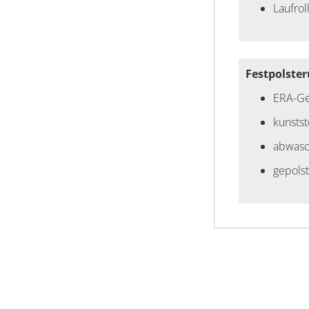
Laufro
Festpolste
ERA-Ge
kunstst
abwasc
gepolst