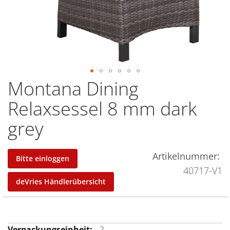
Montana Dining
Zum
Anfang
Relaxsessel 8 mm dark
der
grey
Bildergalerie
springen
Artikelnummer
Bitte einloggen
40717-V1
deVries Händlerübersicht
Mehr
2