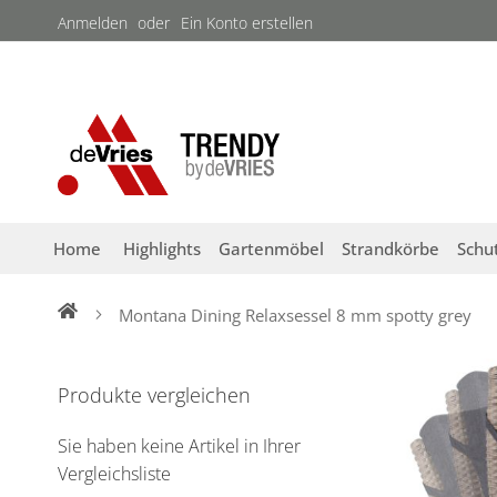
Direkt
Anmelden
Ein Konto erstellen
zum
Inhalt
Home
Highlights
Gartenmöbel
Strandkörbe
Schu
Montana Dining Relaxsessel 8 mm spotty grey
Zum
Ende
Produkte vergleichen
der
Bildergalerie
Sie haben keine Artikel in Ihrer
springen
Vergleichsliste