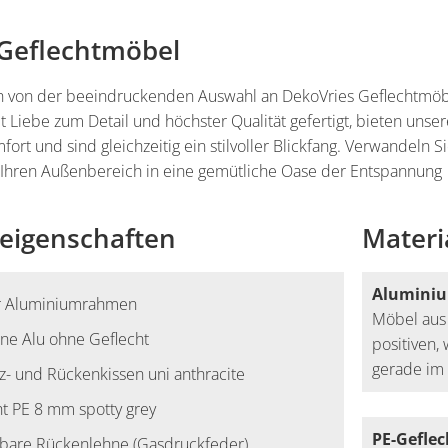
Geflechtmöbel
ch von der beeindruckenden Auswahl an DekoVries Geflechtmö
it Liebe zum Detail und höchster Qualität gefertigt, bieten uns
ort und sind gleichzeitig ein stilvoller Blickfang. Verwandeln Si
Ihren Außenbereich in eine gemütliche Oase der Entspannung
eigenschaften
Materi
Alumini
er Aluminiumrahmen
Möbel aus
ne Alu ohne Geflecht
positiven,
gerade im 
itz- und Rückenkissen uni anthracite
ht PE 8 mm spotty grey
PE-Geflec
llbare Rückenlehne (Gasdruckfeder)