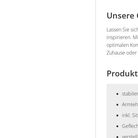
springen
Unsere 
Lassen Sie si
inspirieren. M
optimalen Komf
Zuhause oder 
Produkt
stabil
Armleh
inkl. S
Geflec
verste