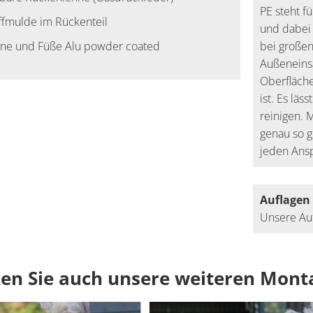
PE steht f
ffmulde im Rückenteil
und dabei 
ne und Füße Alu powder coated
bei großen
Außeneinsa
Oberfläch
ist. Es lä
reinigen. 
genau so g
jeden Ans
Auflagen
Unsere Auf
en Sie auch unsere weiteren Monta