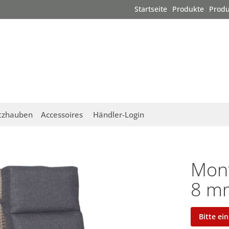
Startseite
Produkte
Produ
tzhauben
Accessoires
Händler-Login
Mont
8 mm
Bitte ei