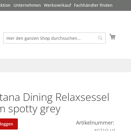
ktion
Unternehmen
Werksverkauf
Fachhändler finden
Mein W
Suche
Suche
ana Dining Relaxsessel
 spotty grey
Artikelnummer
nloggen
40719-V1