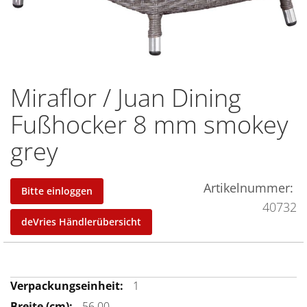
Miraflor / Juan Dining
Zum
Anfang
Fußhocker 8 mm smokey
der
grey
Bildergalerie
springen
Artikelnummer
Bitte einloggen
40732
deVries Händlerübersicht
Mehr
1
Informationen
56.00