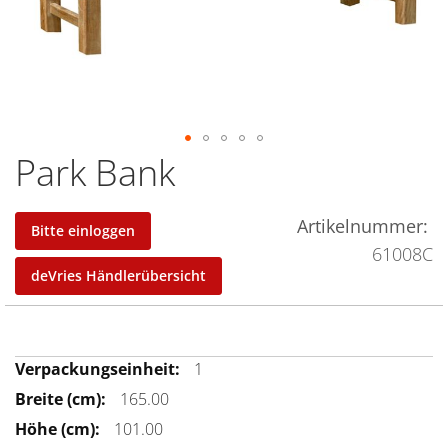
Park Bank
Zum
Anfang
der
Artikelnummer
Bitte einloggen
Bildergalerie
61008C
springen
deVries Händlerübersicht
Mehr
1
Informationen
165.00
101.00