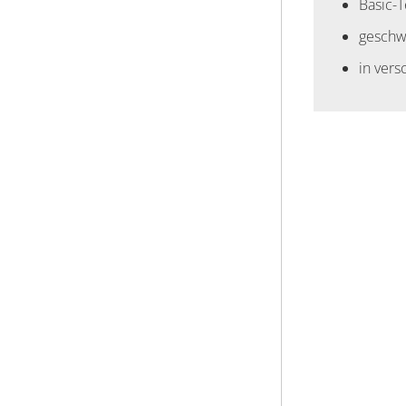
Basic-
geschw
in vers