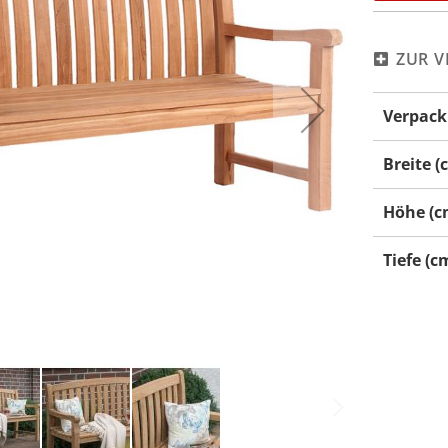
ZUR V
Mehr
Verpack
Informati
Breite (
Höhe (c
Tiefe (c