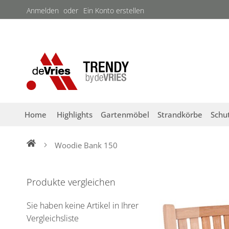
Direkt
Anmelden
Ein Konto erstellen
zum
Inhalt
Home
Highlights
Gartenmöbel
Strandkörbe
Schu
Woodie Bank 150
Zum
Ende
Produkte vergleichen
der
Bildergalerie
Sie haben keine Artikel in Ihrer
springen
Vergleichsliste