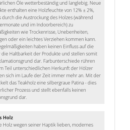
ürlichen Öle wetterbeständig und langlebig. Neue
te enthalten eine Holzfeuchte von 12% ± 2%,
s durch die Austrockung des Holzes (während
rmonate und im Indoorbereich) zu
ßigkeiten wie Trockenrisse, Unebenheiten,
gen oder ein leichtes Verziehen kommen kann.
gelmäßigkeiten haben keinen Einfluss auf die
r die Haltbarkeit der Produkte und stellen somit
klamationsgrund dar. Farbunterschiede rühren
m Teil unterschiedlichen Herkunft der Hölzer
en sich im Laufe der Zeit immer mehr an. Mit der
ckelt das Teakholz eine silbergraue Patina - dies
ürlicher Prozess und stellt ebenfalls keinen
onsgrund dar.
s Holz
die Holz wegen seiner Haptik lieben, modernes