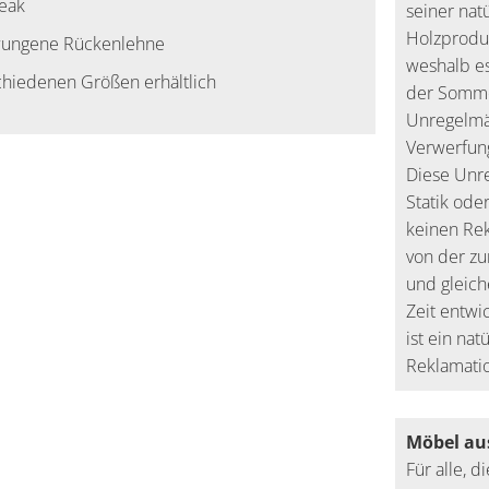
Teak
seiner nat
Holzproduk
ungene Rückenlehne
weshalb e
chiedenen Größen erhältlich
der Somme
Unregelmä
Verwerfun
Diese Unre
Statik ode
keinen Re
von der zu
und gleich
Zeit entwi
ist ein nat
Reklamati
Möbel au
Für alle, 