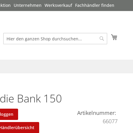
ktion
Unternehmen
Werksverkauf
Fachhändler finden
Mein W
Suche
Suche
die Bank 150
Artikelnummer
nloggen
66077
Händlerübersicht