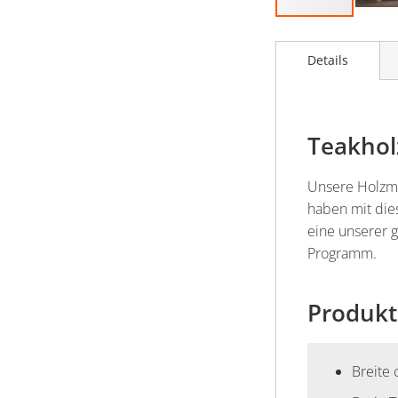
Zum
Anfang
Details
der
Bildergalerie
springen
Teakhol
Unsere Holzmöb
haben mit die
eine unserer 
Programm.
Produkt
Breite 