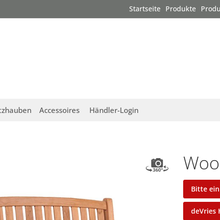
Startseite
Produkte
Produ
tzhauben
Accessoires
Händler-Login
Woo
Bitte ei
deVries 