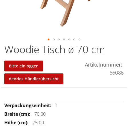
Woodie Tisch ø 70 cm
Zum
Anfang
der
Artikelnummer
Bitte einloggen
Bildergalerie
66086
springen
deVries Händlerübersicht
Mehr
1
Informationen
70.00
75.00