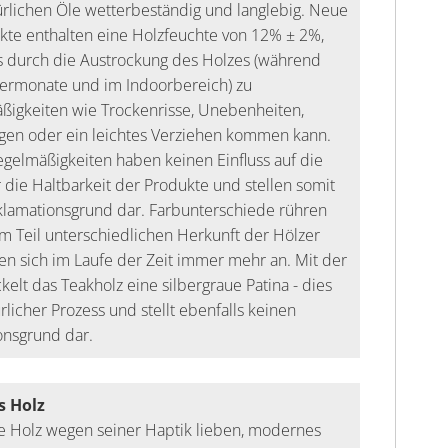
ürlichen Öle wetterbeständig und langlebig. Neue
te enthalten eine Holzfeuchte von 12% ± 2%,
s durch die Austrockung des Holzes (während
rmonate und im Indoorbereich) zu
ßigkeiten wie Trockenrisse, Unebenheiten,
gen oder ein leichtes Verziehen kommen kann.
gelmäßigkeiten haben keinen Einfluss auf die
r die Haltbarkeit der Produkte und stellen somit
klamationsgrund dar. Farbunterschiede rühren
m Teil unterschiedlichen Herkunft der Hölzer
en sich im Laufe der Zeit immer mehr an. Mit der
ckelt das Teakholz eine silbergraue Patina - dies
ürlicher Prozess und stellt ebenfalls keinen
onsgrund dar.
s Holz
die Holz wegen seiner Haptik lieben, modernes