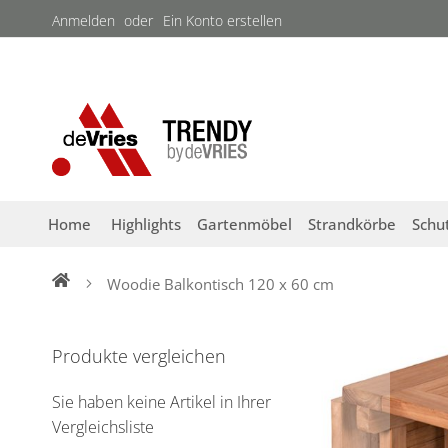
Direkt
Anmelden
Ein Konto erstellen
zum
Inhalt
Home
Highlights
Gartenmöbel
Strandkörbe
Schu
Woodie Balkontisch 120 x 60 cm
Zum
Ende
Produkte vergleichen
der
Bildergalerie
Sie haben keine Artikel in Ihrer
springen
Vergleichsliste