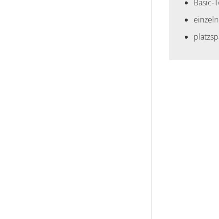
Basic-
einzeln
platzs