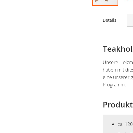
Zum
Anfang
Details
der
Bildergalerie
springen
Teakhol
Unsere Holzmöb
haben mit die
eine unserer 
Programm.
Produkt
ca. 12