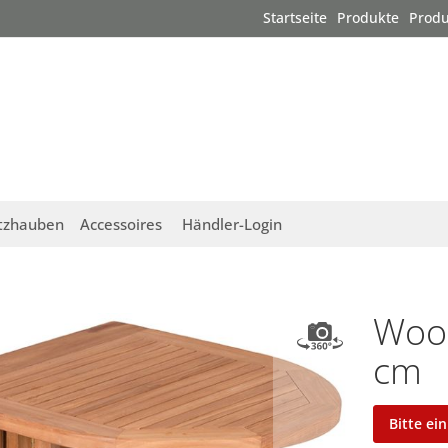
Startseite
Produkte
Produ
tzhauben
Accessoires
Händler-Login
Wood
cm
Bitte ei