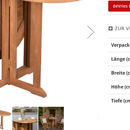
deVries 
ZUR V
Mehr
Verpack
Informati
Länge (
Breite (
Höhe (c
Tiefe (c