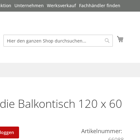
ktion
Unternehmen
Werksverkauf
Fachhändler finden
Mein W
Suche
Suche
ie Balkontisch 120 x 60
Artikelnummer
nloggen
66088