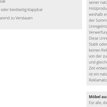
Teak
seiner nat
Holzproduk
 oder beidseitig klappbar
weshalb e
parend zu Verstauen
der Somme
Unregelmä
Verwerfun
Diese Unre
Statik ode
keinen Re
von der zu
und gleich
Zeit entwi
ist ein nat
Reklamati
Möbel au
Für alle, 