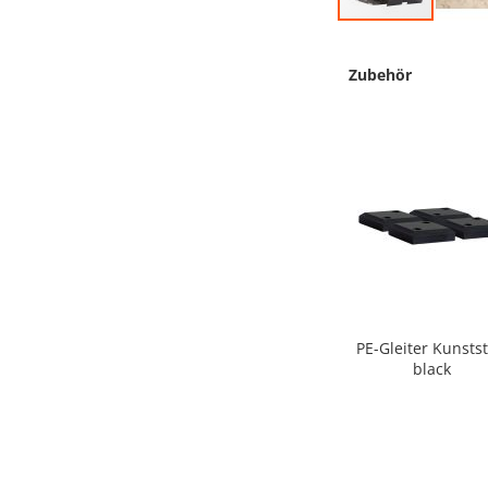
Zum
Anfang
Zubehör
der
Bildergalerie
springen
Doppellenkrollen 4er-
PE-Gleiter Kunstst
Set
black