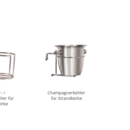
- /
Champagnerkühler
lter für
für Strandkörbe
örbe