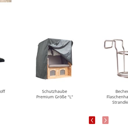
off
Schutzhaube
Becher
Premium Größe "L"
Flaschenha
Strandk
‹
›