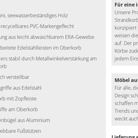
Für eine 
Unsere Pro
ni, seewasserbeständiges Holz
Strandkorb
recycelbares PVC-Markengeflecht
konzipier
weisen die
rung aus leicht abwaschbarem ERA-Gewebe
auf. Der p
beitete Edelstahlleisten im Oberkorb
Körbe zude
ers stabil durch Metallwinkelverstärkung am
jedem Eins
orb
h verstellbar
Möbel au
lgriffe aus Edelstahl
Für alle, 
Design sch
rb mit Zopfleiste
schaffen m
riffe am Oberkorb
Trends und
weckt auch
enbügel aus Aluminium
iebbare Fußstützen
Lieferung 