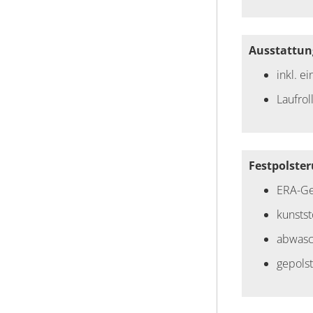
Ausstattun
inkl. e
Laufro
Festpolste
ERA-G
kunstst
abwasc
gepolst