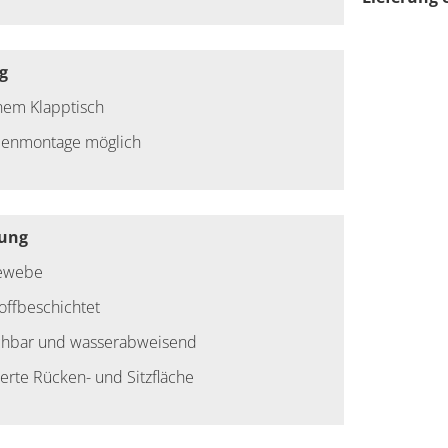
g
inem Klapptisch
llenmontage möglich
rung
ewebe
offbeschichtet
hbar und wasserabweisend
erte Rücken- und Sitzfläche