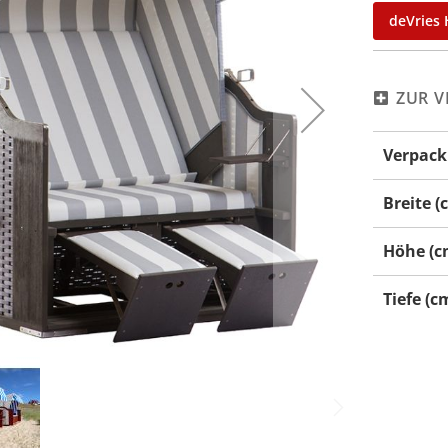
deVries 
ZUR V
Mehr
Verpack
Informati
Breite (
Höhe (c
Tiefe (c