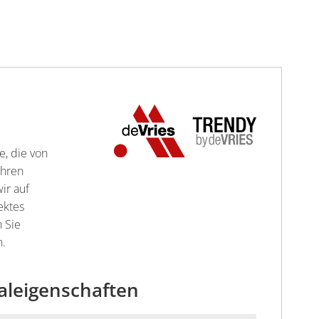
e, die von
Ihren
ir auf
ektes
n Sie
n.
aleigenschaften