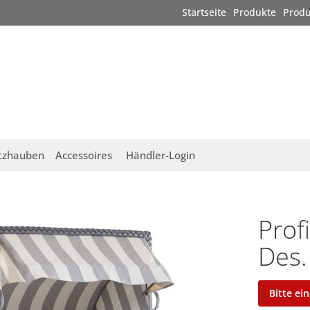
Startseite
Produkte
Produ
tzhauben
Accessoires
Händler-Login
Prof
Des.
Bitte ei