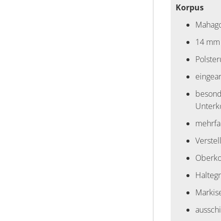
Korpus
Mahago
14 mm 
Polste
eingear
besond
Unterk
mehrfac
Verstel
Oberko
Halteg
Markis
aussch