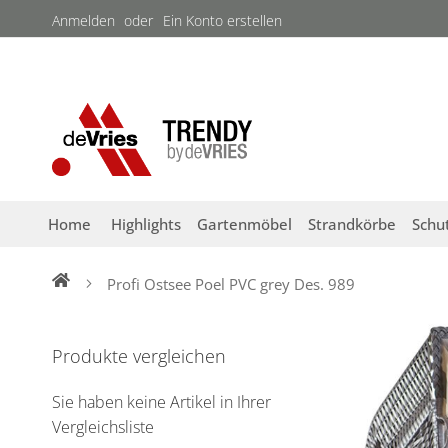
Direkt
Anmelden
Ein Konto erstellen
zum
Inhalt
Home
Highlights
Gartenmöbel
Strandkörbe
Schu
Profi Ostsee Poel PVC grey Des. 989
Zum
Ende
Produkte vergleichen
der
Bildergalerie
Sie haben keine Artikel in Ihrer
springen
Vergleichsliste