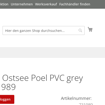
ktion
Unternehmen
Werksverkauf
Fachhändler finden
Mein W
Suche
Suche
i Ostsee Poel PVC grey
 989
Artikelnummer
nloggen
731989