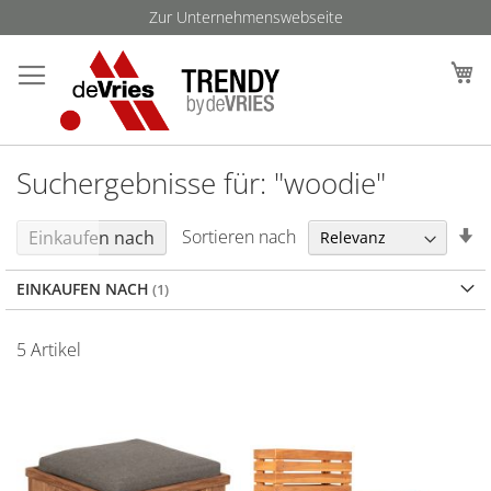
Direkt
Zur Unternehmenswebseite
zum
Such
M
Inhalt
Suchergebnisse für: "woodie"
In
Sortieren nach
Einkaufen nach
au
Re
EINKAUFEN NACH
5
Artikel