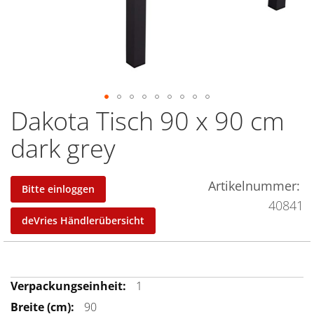
Dakota Tisch 90 x 90 cm
Zum
Anfang
dark grey
der
Bildergalerie
springen
Artikelnummer
Bitte einloggen
40841
deVries Händlerübersicht
Mehr
1
Informationen
90