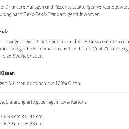
 die für unsere Auflagen und Kissenausstattungen verwendet wer
rüfung nach Oeko-Tex® Standard geprüft worden.
Holz
e Holz wegen seiner Haptik lieben, modernes Design schätzen un
imentsrange die Kombination aus Trends und Qualität, Zeitlosig
 Holzmöbelliebhaber.
 Kissen
gen & Kissen bestehen aus 100% Olefin.
, Lieferung erfolgt zerlegt in zwei Kartons.
 x B 98 cm x H 41 cm
 x B 89 cm x H 23 cm