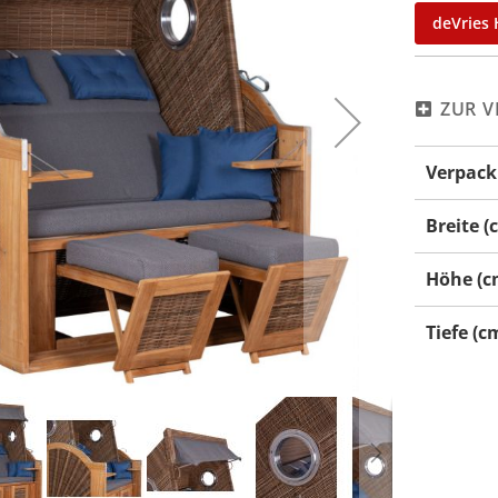
deVries 
ZUR V
Mehr
Verpack
Informati
Breite (
Höhe (c
Tiefe (c