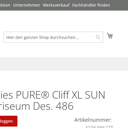
ktion
Unternehmen
Werksverkauf
Fachhändler finden
Mein W
Suche
Suche
ies PURE® Cliff XL SUN
riseum Des. 486
Artikelnummer
nloggen
319648627T