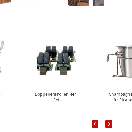
e
Doppellenkrollen 4er-
Champagne
Set
für Stran
‹
›