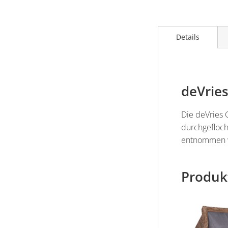
Details
deVrie
Die deVries 
durchgefloch
entnommen w
Produk