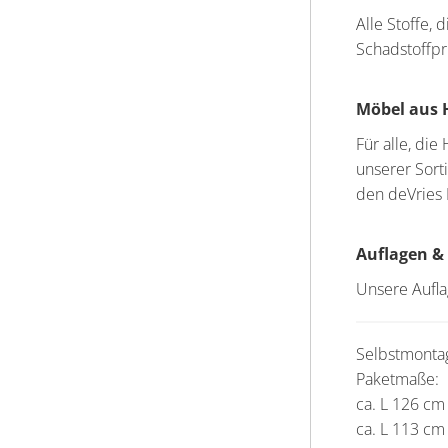
Alle Stoffe,
Schadstoffp
Möbel aus 
Für alle, di
unserer Sort
den deVries
Auflagen &
Unsere Aufla
Selbstmontage
Paketmaße:
ca. L 126 cm
ca. L 113 cm