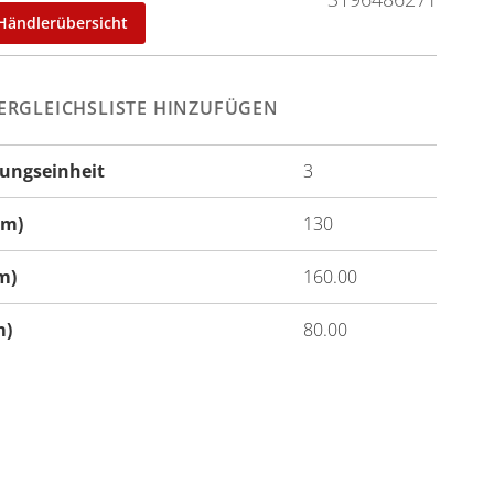
Händlerübersicht
ERGLEICHSLISTE HINZUFÜGEN
ungseinheit
3
onen
cm)
130
m)
160.00
m)
80.00