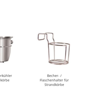
rkühler
Becher- /
PE-Gle
dkörbe
Flaschenhalter für
Strandkörbe