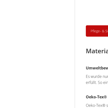
Pflege- & S
Materi
Umweltbewu
Es wurde nu
erfüllt. So 
Oeko-Tex®
Oeko-Tex® st