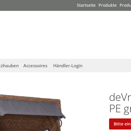
Startseite
Produkte
Produ
tzhauben
Accessoires
Händler-Login
deVr
PE g
Bitte ei