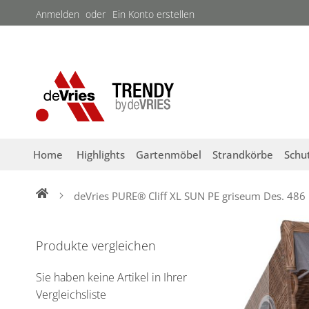
Direkt
Anmelden
Ein Konto erstellen
zum
Inhalt
Home
Highlights
Gartenmöbel
Strandkörbe
Schu
deVries PURE® Cliff XL SUN PE griseum Des. 486
Zum
Ende
Produkte vergleichen
der
Bildergalerie
Sie haben keine Artikel in Ihrer
springen
Vergleichsliste