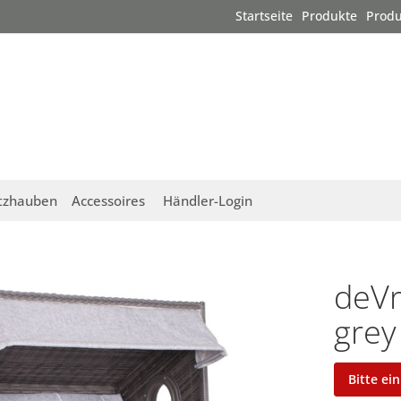
Startseite
Produkte
Produ
tzhauben
Accessoires
Händler-Login
deVr
grey
Bitte ei