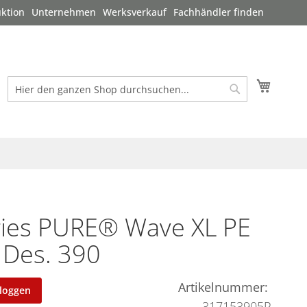
ktion
Unternehmen
Werksverkauf
Fachhändler finden
Mein W
Suche
Suche
ies PURE® Wave XL PE
 Des. 390
Artikelnummer
nloggen
317153905P