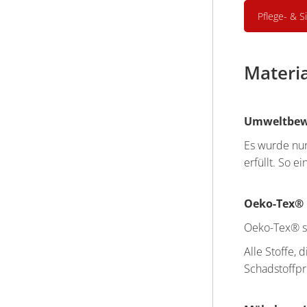
Pflege- & S
Materi
Umweltbewu
Es wurde nu
erfüllt. So 
Oeko-Tex®
Oeko-Tex® st
Alle Stoffe,
Schadstoffp