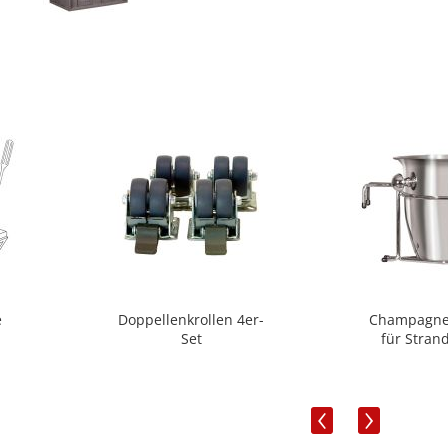
e
Doppellenkrollen 4er-
Champagne
Set
für Stran
‹
›