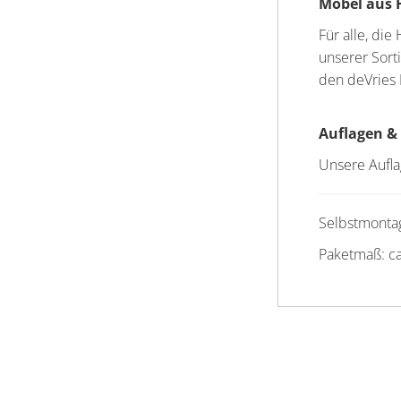
Möbel aus 
Für alle, di
unserer Sort
den deVries
Auflagen &
Unsere Aufla
Selbstmontag
Paketmaß: ca