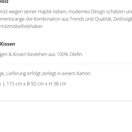
Holz
e Holz wegen seiner Haptik lieben, modernes Design schätzen un
imentsrange die Kombination aus Trends und Qualität, Zeitlosig
 Holzmöbelliebhaber.
 Kissen
gen & Kissen bestehen aus 100% Olefin.
e, Lieferung erfolgt zerlegt in einem Karton.
. L 115 cm x B 92 cm x H 38 cm