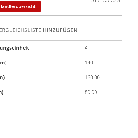
Händlerübersicht
ERGLEICHSLISTE HINZUFÜGEN
ungseinheit
4
onen
cm)
140
m)
160.00
m)
80.00