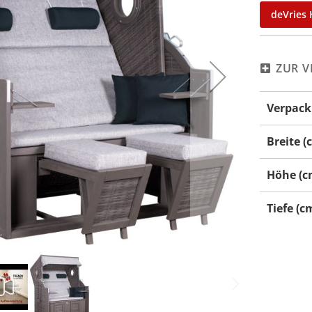
deVries 
ZUR V
Mehr
Verpack
Informati
Breite (
Höhe (c
Tiefe (c