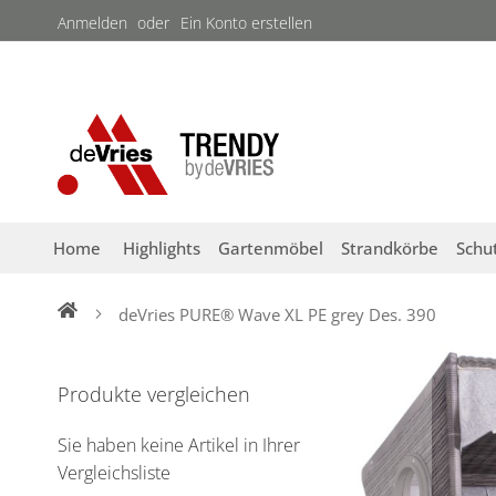
Direkt
Anmelden
Ein Konto erstellen
zum
Inhalt
Home
Highlights
Gartenmöbel
Strandkörbe
Schu
deVries PURE® Wave XL PE grey Des. 390
Zum
Ende
Produkte vergleichen
der
Bildergalerie
Sie haben keine Artikel in Ihrer
springen
Vergleichsliste