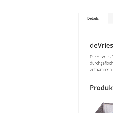
Details
deVrie
Die deVries 
durchgefloch
entnommen w
Produk