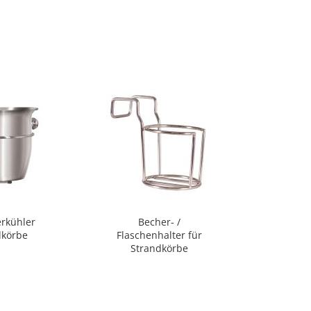
rkühler
Becher- /
PE-Gle
dkörbe
Flaschenhalter für
Strandkörbe