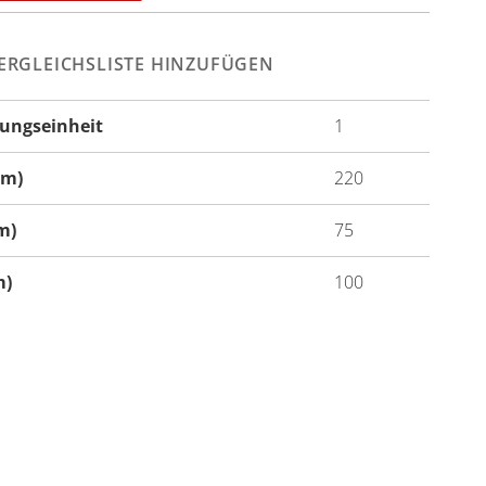
ERGLEICHSLISTE HINZUFÜGEN
ungseinheit
1
onen
cm)
220
m)
75
m)
100