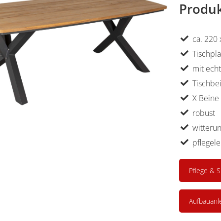
Produk
ca. 220
Tischpla
mit ech
Tischbe
X Beine
robust
witteru
pflegele
Pflege & S
Aufbauanl