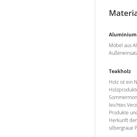
Materi
Aluminium
Möbel aus Al
Außeneinsatz,
Teakholz
Holz ist ein
Holzprodukte
Sommermonat
leichtes Ver
Produkte und
Herkunft der
silbergraue P