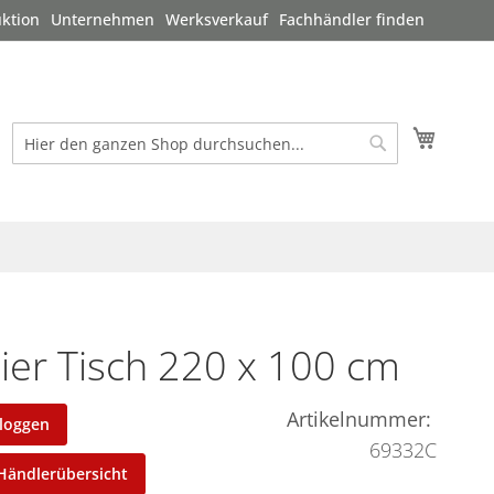
ktion
Unternehmen
Werksverkauf
Fachhändler finden
Mein W
Suche
Suche
ier Tisch 220 x 100 cm
Artikelnummer
nloggen
69332C
Händlerübersicht