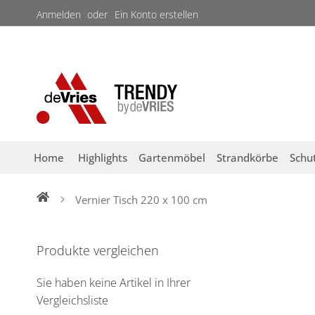
Direkt
Anmelden
Ein Konto erstellen
zum
Inhalt
Home
Highlights
Gartenmöbel
Strandkörbe
Schu
Vernier Tisch 220 x 100 cm
Zum
Ende
Produkte vergleichen
der
Bildergalerie
Sie haben keine Artikel in Ihrer
springen
Vergleichsliste