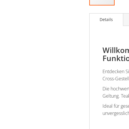
Zum
Anfang
Details
der
Bildergalerie
springen
Willkom
Funktio
Entdecken Sie
Cross-Gestel
Die hochwert
Geltung. Tea
Ideal für ge
unvergesslic