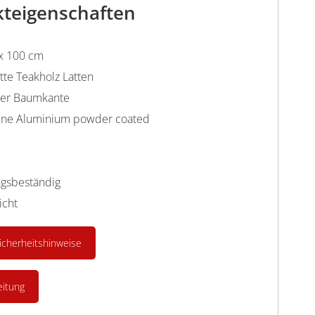
teigenschaften
 x 100 cm
tte Teakholz Latten
ter Baumkante
ine Aluminium powder coated
ngsbeständig
icht
icherheitshinweise
eitung