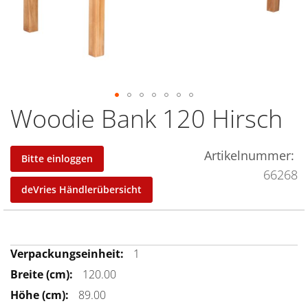
Woodie Bank 120 Hirsch
Zum
Anfang
der
Artikelnummer
Bitte einloggen
Bildergalerie
66268
springen
deVries Händlerübersicht
Mehr
1
Informationen
120.00
89.00