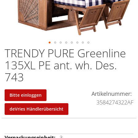
TRENDY PURE Greenline
Zum
Anfang
135XL PE ant. wh. Des.
der
743
Bildergalerie
springen
Artikelnummer
Bitte einloggen
3584274322AF
deVries Händlerübersicht
Mehr
3