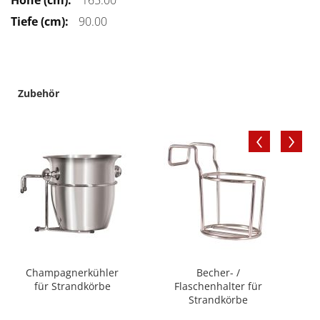
165.00
90.00
Zubehör
‹
›
Champagnerkühler
Becher- /
S
für Strandkörbe
Flaschenhalter für
Strandkörbe