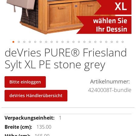
deVries PURE® Friesland
Zum
Anfang
Sylt XL PE stone grey
der
Bildergalerie
springen
Artikelnummer
Bitte einloggen
4240008T-bundle
deVries Händlerübersicht
Mehr
1
Informationen
135.00