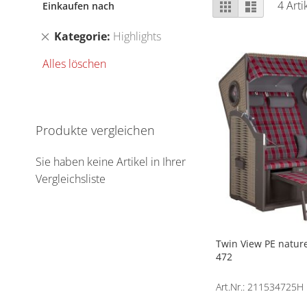
Ansicht
Raster
Liste
4
Arti
Einkaufen nach
als
Dies
Kategorie
Highlights
entfernen
Alles löschen
Produkte vergleichen
Sie haben keine Artikel in Ihrer
Vergleichsliste
Twin View PE nature
472
Art.Nr.: 211534725H