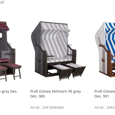
kel
 grey Des.
Profi Ostsee Fehmarn PE grey
Profi Ostse
Des. 989
Des. 991
Art.Nr.: 294189896M
Art.Nr.: 29