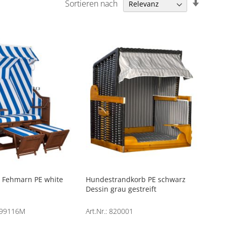
In
Sortieren nach
aufstei
Reihen
e Fehmarn PE white
Hundestrandkorb PE schwarz
Dessin grau gestreift
4299116M
Art.Nr.: 820001