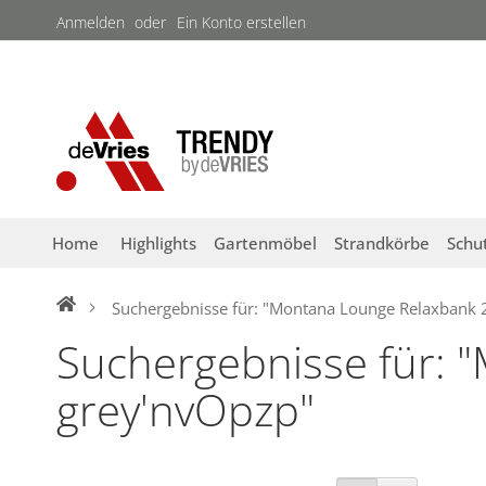
Direkt
Anmelden
Ein Konto erstellen
zum
Inhalt
Home
Highlights
Gartenmöbel
Strandkörbe
Schu
Suchergebnisse für: "Montana Lounge Relaxbank 
Suchergebnisse für: 
grey'nvOpzp"