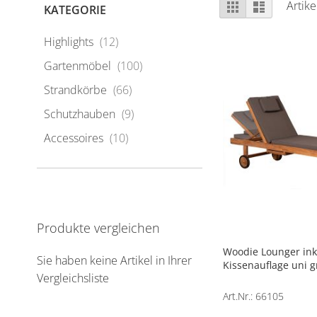
Ansicht
Raster
Liste
Artik
KATEGORIE
als
Artikel
Highlights
12
Artikel
Gartenmöbel
100
Artikel
Strandkörbe
66
Artikel
Schutzhauben
9
Artikel
Accessoires
10
Produkte vergleichen
Woodie Lounger ink
Sie haben keine Artikel in Ihrer
Kissenauflage uni g
Vergleichsliste
Art.Nr.: 66105