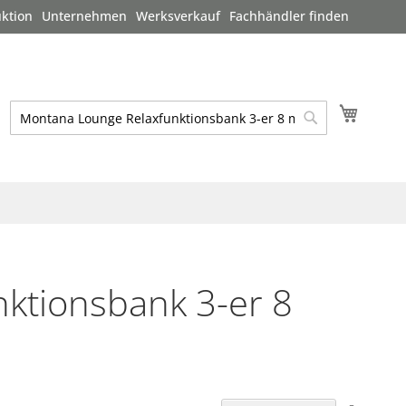
ktion
Unternehmen
Werksverkauf
Fachhändler finden
Mein W
Suche
Suche
ktionsbank 3-er 8