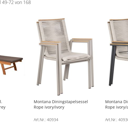
el
49
-
72
von
168
l.
Montana Diningstapelsessel
Montana Di
rey
Rope ivory/ivory
Rope ivory/
Art.Nr.: 40934
Art.Nr.: 4093