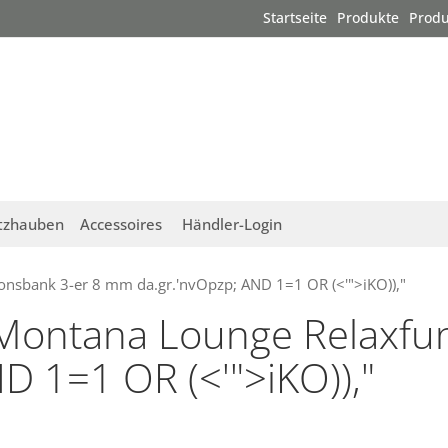
Startseite
Produkte
Produ
tzhauben
Accessoires
Händler-Login
onsbank 3-er 8 mm da.gr.'nvOpzp; AND 1=1 OR (<'">iKO)),"
"Montana Lounge Relaxfun
 1=1 OR (<'">iKO)),"