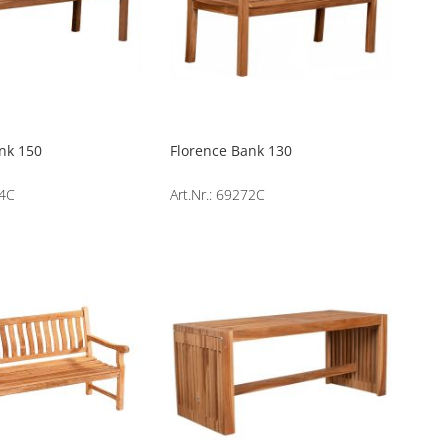
nk 150
Florence Bank 130
74C
Art.Nr.: 69272C