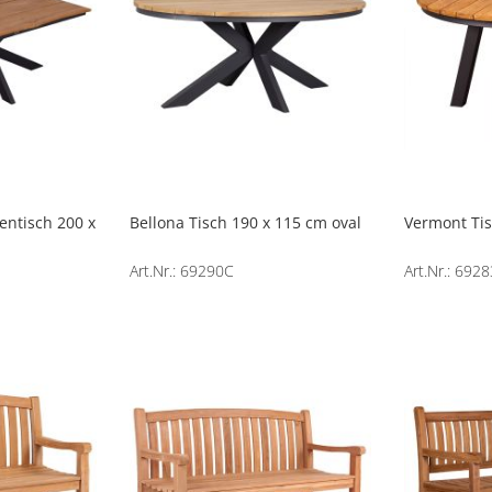
entisch 200 x
Bellona Tisch 190 x 115 cm oval
Vermont Tis
Art.Nr.: 69290C
Art.Nr.: 692