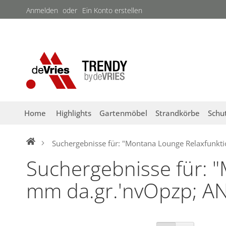
Direkt
Anmelden
Ein Konto erstellen
zum
Inhalt
Home
Highlights
Gartenmöbel
Strandkörbe
Schu
Suchergebnisse für: "Montana Lounge Relaxfunkti
Suchergebnisse für: 
mm da.gr.'nvOpzp; AND