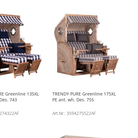
E Greenline 135XL
TRENDY PURE Greenline 175XL
 Des. 743
PE ant. wh. Des. 755
84274322AF
Art.Nr.: 3594275522AF