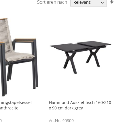
In
Sortieren nach
aufstei
Reihen
ningstapelsessel
Hammond Ausziehtisch 160/210
anthracite
x 90 cm dark grey
0
Art.Nr.: 40809