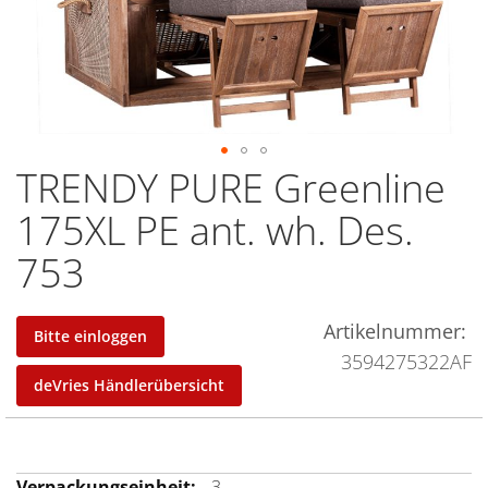
TRENDY PURE Greenline
Zum
Anfang
175XL PE ant. wh. Des.
der
753
Bildergalerie
springen
Artikelnummer
Bitte einloggen
3594275322AF
deVries Händlerübersicht
Mehr
3