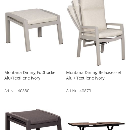
Montana Dining Fußhocker
Montana Dining Relaxsessel
Alu/Textilene ivory
Alu / Textilene ivory
Art.Nr.: 40880
Art.Nr.: 40879