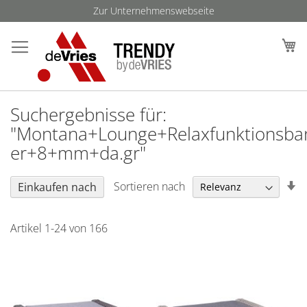
Direkt
Zur Unternehmenswebseite
zum
Such
M
Inhalt
Suchergebnisse für:
"Montana+Lounge+Relaxfunktionsba
er+8+mm+da.gr"
In
Sortieren nach
Einkaufen nach
au
Re
Artikel
1
-
24
von
166