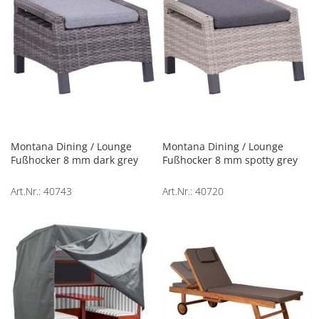
Montana Dining / Lounge
Montana Dining / Lounge
Fußhocker 8 mm dark grey
Fußhocker 8 mm spotty grey
Art.Nr.: 40743
Art.Nr.: 40720